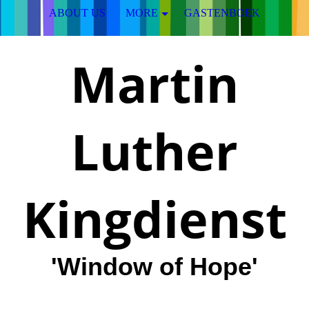
ABOUT US
MORE
GASTENBOEK
Martin
Luther
Kingdienst
'Window of Hope'