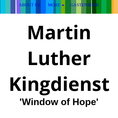
ABOUT US
MORE
GASTENBOEK
Martin
Luther
Kingdienst
'Window of Hope'